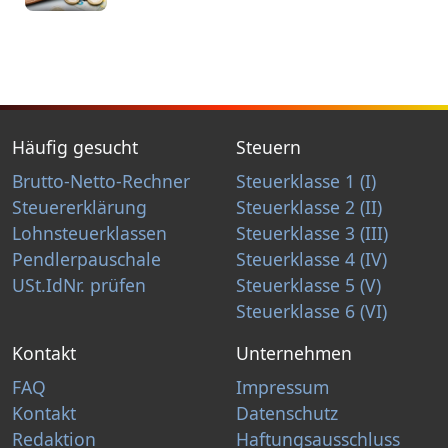
Häufig gesucht
Steuern
Brutto-Netto-Rechner
Steuerklasse 1 (I)
Steuererklärung
Steuerklasse 2 (II)
Lohnsteuerklassen
Steuerklasse 3 (III)
Pendlerpauschale
Steuerklasse 4 (IV)
USt.IdNr. prüfen
Steuerklasse 5 (V)
Steuerklasse 6 (VI)
Kontakt
Unternehmen
FAQ
Impressum
Kontakt
Datenschutz
Redaktion
Haftungsausschluss