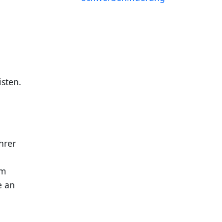
isten.
hrer
um
e an