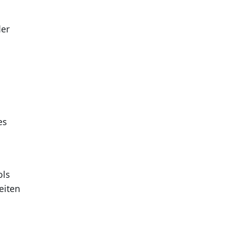
der
es
ols
eiten