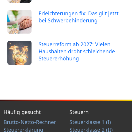
Erleichterungen fix: Das gilt jetzt
bei Schwerbehinderung
Steuerreform ab 2027: Vielen
Haushalten droht schleichende
Steuererhöhung
Häufig gesucht
Steuern
Brutto-Netto-Rechner
Steuerklasse 1 (I)
Steuererklärung
Steuerklasse 2 (II)