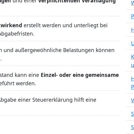
ligen
und einer
verpflichtenden Veranlagung
W
P
kwirkend
erstellt werden und unterliegt bei
H
Abgabefristen.
n und außergewöhnliche Belastungen können
K
.
u
nstand kann eine
Einzel- oder eine gemeinsame
H
eführt werden.
P
bgabe einer Steuererklärung hilft eine
V
S
S