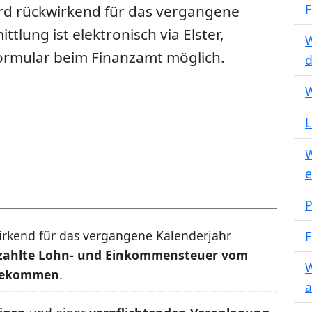
F
rd rückwirkend für das vergangene
ttlung ist elektronisch via Elster,
W
Formular beim Finanzamt möglich.
d
W
L
W
e
P
irkend für das vergangene Kalenderjahr
F
ezahlte Lohn- und Einkommensteuer vom
W
ubekommen
.
a