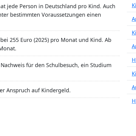
K
at jede Person in Deutschland pro Kind. Auch
nter bestimmten Voraussetzungen einen
A
K
 bei 255 Euro (2025) pro Monat und Kind. Ab
A
 Monat.
H
in Nachweis für den Schulbesuch, ein Studium
K
A
der Anspruch auf Kindergeld.
H