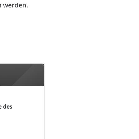
n werden.
 des