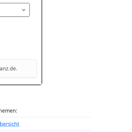
nanz.de.
hemen:
bersicht