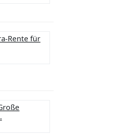
ra-Rente für
 Große
.