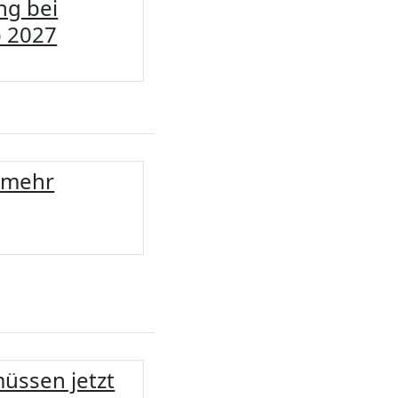
ng bei
b 2027
n mehr
üssen jetzt