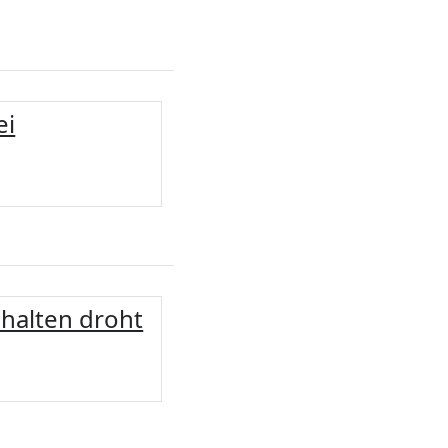
ei
shalten droht