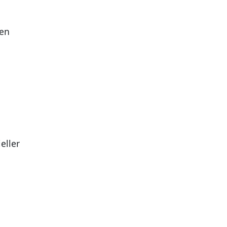
men
eller