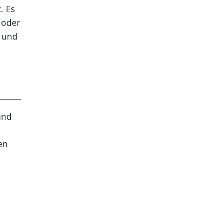
. Es
 oder
t und
und
en
n