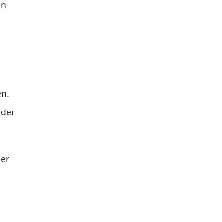
en
en.
oder
der