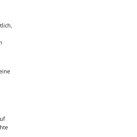
lich,
n
eine
uf
chte