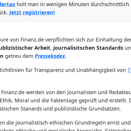
dertax
holt man in wenigen Minuten durchschnittlich
ück.
Jetzt registrieren!
ure von Finanz.de verpflichten sich zur Einhaltung de
blizistischer Arbeit
,
journalisitschen Standards
un
en
getreu dem
Pressekodex
.
 Richtlinien für Transparenz und Unabhängigkeit von
T
uf Finanz.de werden von den Journalisten und Redakte
thik, Moral und die Faktenlage geprüft und erstellt. 
stischen Stanards und publizistische Grundsätzen.
n die journalistisch-ethischen Grundregeln ernst und
 höchste ethische und moralische Ansprüche. Faktenche