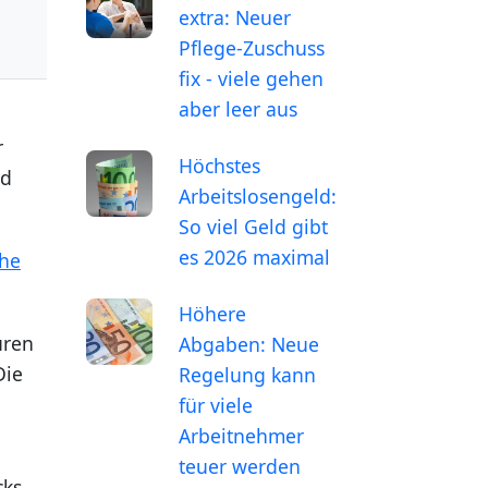
extra: Neuer
Pflege-Zuschuss
fix - viele gehen
aber leer aus
r
Höchstes
d
Arbeitslosengeld:
So viel Geld gibt
es 2026 maximal
he
Höhere
uren
Abgaben: Neue
Die
Regelung kann
für viele
Arbeitnehmer
teuer werden
cks