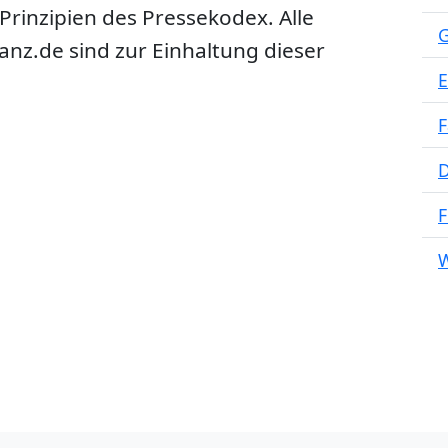
rinzipien des Pressekodex. Alle
G
anz.de sind zur Einhaltung dieser
E
F
D
F
W