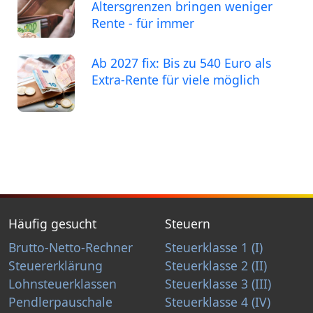
Altersgrenzen bringen weniger
Rente - für immer
Ab 2027 fix: Bis zu 540 Euro als
Extra-Rente für viele möglich
Häufig gesucht
Steuern
Brutto-Netto-Rechner
Steuerklasse 1 (I)
Steuererklärung
Steuerklasse 2 (II)
Lohnsteuerklassen
Steuerklasse 3 (III)
Pendlerpauschale
Steuerklasse 4 (IV)