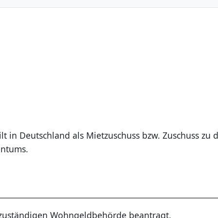
lt in Deutschland als Mietzuschuss bzw. Zuschuss zu 
entums.
r zuständigen Wohngeldbehörde beantragt.