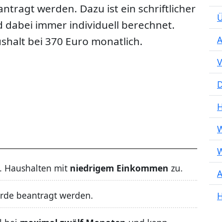
tragt werden. Dazu ist ein schriftlicher
Ü
 dabei immer individuell berechnet.
A
ushalt bei 370 Euro monatlich.
V
D
W
W
. Haushalten mit
niedrigem Einkommen
zu.
A
örde beantragt werden.
H