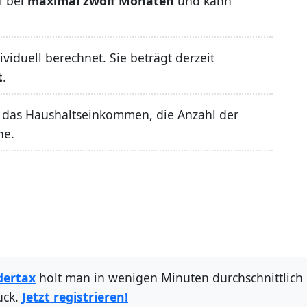
l bei
maximal zwölf Monaten
und kann
iduell berechnet. Sie beträgt derzeit
t
.
 das Haushaltseinkommen, die Anzahl der
he.
dertax
holt man in wenigen Minuten durchschnittlich
ück.
Jetzt registrieren!