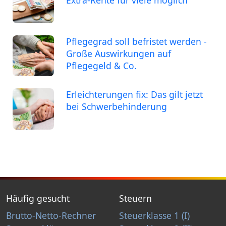
Extra-Rente für viele möglich
Pflegegrad soll befristet werden -
Große Auswirkungen auf
Pflegegeld & Co.
Erleichterungen fix: Das gilt jetzt
bei Schwerbehinderung
Häufig gesucht
Steuern
Brutto-Netto-Rechner
Steuerklasse 1 (I)