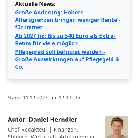
Aktuelle News:
Große Änderung: Höhere
Altersgrenzen bringen weniger Rente -
für immer
Ab 2027 fix: Bis zu 540 Euro als Extra-
Rente für viele möglich
Pflegegrad soll befristet werden -
Große Auswirkungen auf Pflegegeld &
Co.
Stand: 11.12.2023, um 12:30 Uhr
Autor: Daniel Herndler
Chef-Redakteur | Finanzen,
Steuern, Wirtschaft, Arbeitnehmer