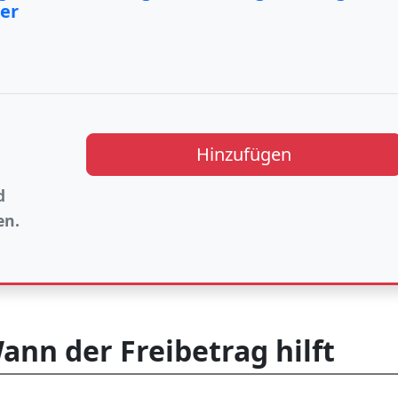
er
Hinzufügen
d
en.
ann der Freibetrag hilft