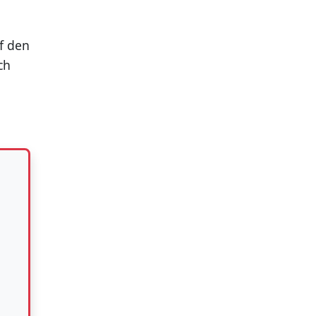
f den
ch