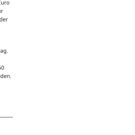
Euro
ür
 der
rag.
50
rden.