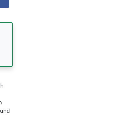
ch
m
 und