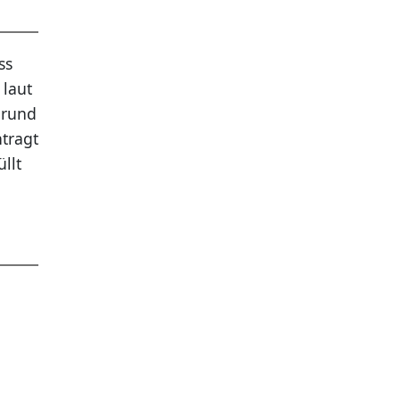
ss
 laut
Grund
ntragt
llt