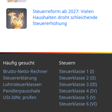
Steuerreform ab 2027: Vielen
Haushalten droht schleichende
Steuererhöhung
Häufig gesucht
Steuern
Brutto-Netto-Rechner
Steuerklasse 1 (I)
Steuererklärung
Steuerklasse 2 (II)
Lohnsteuerklassen
Steuerklasse 3 (III)
Pendlerpauschale
Steuerklasse 4 (IV)
USt.IdNr. prüfen
Steuerklasse 5 (V)
Steuerklasse 6 (VI)