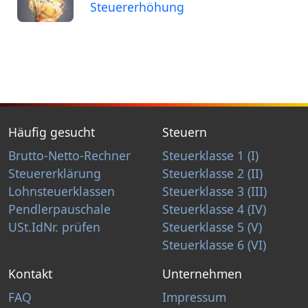
Steuererhöhung
Häufig gesucht
Steuern
Brutto-Netto-Rechner
Steuerklasse 1 (I)
Steuererklärung
Steuerklasse 2 (II)
Lohnsteuerklassen
Steuerklasse 3 (III)
Pendlerpauschale
Steuerklasse 4 (IV)
USt.IdNr. prüfen
Steuerklasse 5 (V)
Steuerklasse 6 (VI)
Kontakt
Unternehmen
FAQ
Impressum