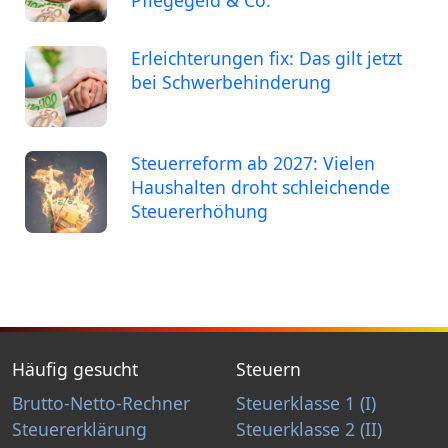
Pflegegeld & Co.
Erleichterungen fix: Das gilt jetzt
bei Schwerbehinderung
Steuerreform ab 2027: Vielen
Haushalten droht schleichende
Steuererhöhung
Häufig gesucht
Steuern
Brutto-Netto-Rechner
Steuerklasse 1 (I)
Steuererklärung
Steuerklasse 2 (II)